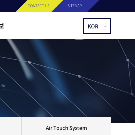
CONTACT US
SITEMAP
보
사항
스
Air Touch System