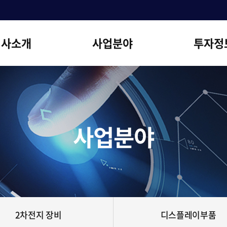
회사소개
사업분야
투자정
개요
디스플레이장비
IR공지
EO인사말
2차전지 장비
파인텍뉴
연혁
디스플레이부품
경영이념
Air Touch System
사업분야
사업장안내
오시는길
2차전지 장비
디스플레이부품