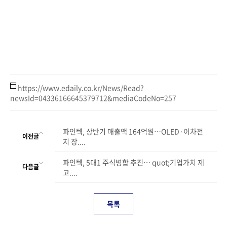
https://www.edaily.co.kr/News/Read?
newsId=04336166645379712&mediaCodeNo=257
파인텍, 상반기 매출액 164억원…OLED·이차전
이전글
지 장....
파인텍, 5대1 주식병합 추진… quot;기업가치 제
다음글
고....
목록