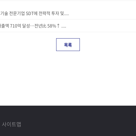
술 전문기업 SDT에 전략적 투자 및....
출액 710억 달성…전년比 58%↑ ....
목록
사이트맵