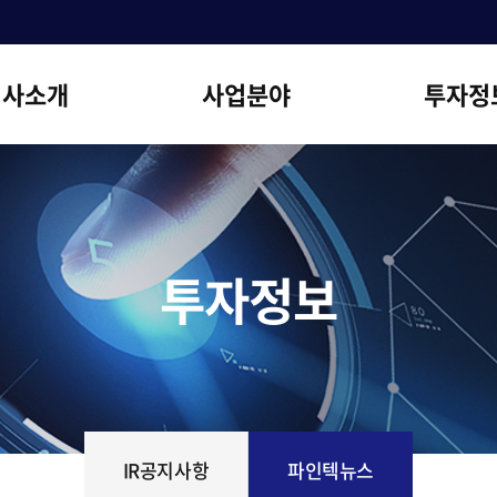
회사소개
사업분야
투자정
개요
디스플레이장비
IR공지
EO인사말
2차전지 장비
파인텍뉴
연혁
디스플레이부품
경영이념
Air Touch System
투자정보
사업장안내
오시는길
IR공지사항
파인텍뉴스