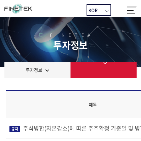
FINETEK
투자정보
투자정보
제목
주식병합(자본감소)에 따른 주주확정 기준일 및 
공지